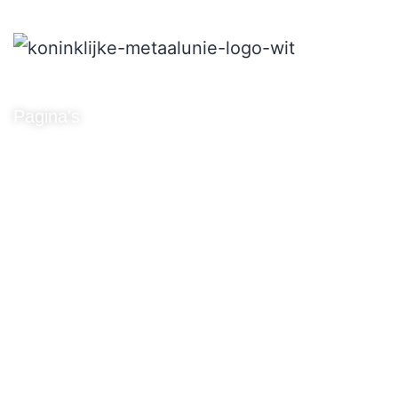
Pagina's
Mogelijkheden
Sierpoort op maat
Projecten
Over ons
Contact
Sitemap